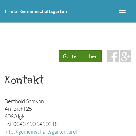
Direkt
zum
Tiroler Gemeinschaftsgarten
Toggl
Inhalt
navig
Garten buchen
Kontakt
Berthold Schwan
Am Bichl 25
6080 Igls
Tel. 0043 650 5450218
info@gemeinschaftsgarten.tirol