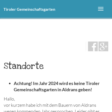
Direkt
zum
Tiroler Gemeinschaftsgarten
Toggl
Inhalt
navig
Standorte
Achtung! Im Jahr 2024 wird es keine Tiroler
Gemeinschaftsgarten in Aldrans geben!
Hallo,
vor kurzem habe ich mit dem Bauern von Aldrans
wegen kommenden Jahr gesprochen. Leider gibt es